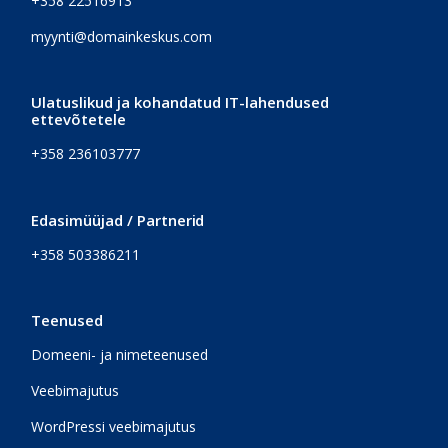
+358 22516913
myynti@domainkeskus.com
Ulatuslikud ja kohandatud IT-lahendused
ettevõtetele
+358 236103777
Edasimüüjad / Partnerid
+358 503386211
Teenused
Domeeni- ja nimeteenused
Veebimajutus
WordPressi veebimajutus