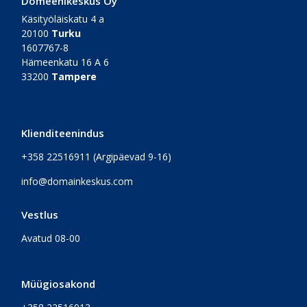
Domeenikeskus Oy
Käsityöläiskatu 4 a
20100
Turku
1607767-8
Hämeenkatu 16 A 6
33200
Tampere
Klienditeenindus
+358 22516911
(Argipäevad 9-16)
info@domainkeskus.com
Vestlus
Avatud 08-00
Müügiosakond