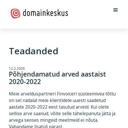
Skip
Skip
to
to
main
footer
content
Domainkeskus
Teadanded
12.2.2026
Põhjendamatud arved aastaist
2020-2022
Meie arvelduspartneri Finvoiceri süsteemivea tõttu
on sel nädalal meie klientidele uuesti saadetud
aastate 2020-2022 eest tasutud arveid. Kui olete
sellise arve saanud, võite selle tähelepanuta jätta ja
arvega seoses mingeid meetmeid ei nõuta.
Vabandame lisatüli pärast.