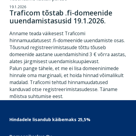
19.1.2026
Traficom tõstab .fi-domeenide
uuendamistasusid 19.1.2026.
Anname teada väikesest Traficomi
hinnamuudatusest .fi-domeenide uuendamiste osas.
Tõusnud registreerimistasude tõttu tõuseb
domeenide aastane uuendamishind 3 € võrra aastas,
alates järgmisest uuendamiskuupäevast.
Palun pange tähele, et me ei lisa domeeninimede
hinnale oma marginaali, et hoida hinnad võimalikult
madalad. Traficomi tehtud hinnamuudatused
kanduvad otse registreerimistasudesse. Täname
mõistva suhtumise eest.
Footer
Hindadele lisandub käibemaks 25,5%