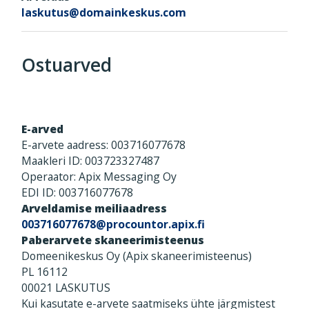
laskutus@domainkeskus.com
Ostuarved
E-arved
E-arvete aadress: 003716077678
Maakleri ID: 003723327487
Operaator: Apix Messaging Oy
EDI ID: 003716077678
Arveldamise meiliaadress
003716077678@procountor.apix.fi
Paberarvete skaneerimisteenus
Domeenikeskus Oy (Apix skaneerimisteenus)
PL 16112
00021 LASKUTUS
Kui kasutate e-arvete saatmiseks ühte järgmistest