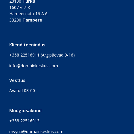
20100
Turku
1607767-8
Hämeenkatu 16 A 6
33200
Tampere
Klienditeenindus
+358 22516911
(Argipäevad 9-16)
info@domainkeskus.com
Vestlus
Avatud 08-00
Müügiosakond
+358 22516913
myynti@domainkeskus.com