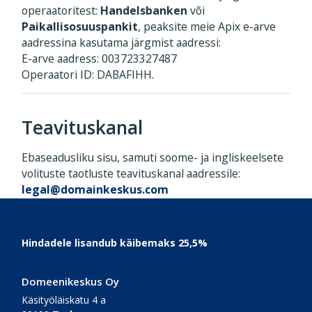
operaatoritest:
Handelsbanken
või
Paikallisosuuspankit
, peaksite meie Apix e-arve
aadressina kasutama järgmist aadressi:
E-arve aadress: 003723327487
Operaatori ID: DABAFIHH.
Teavituskanal
Ebaseadusliku sisu, samuti soome- ja ingliskeelsete
volituste taotluste teavituskanal aadressile:
legal@domainkeskus.com
Footer
Hindadele lisandub käibemaks 25,5%
Domeenikeskus Oy
Käsityöläiskatu 4 a