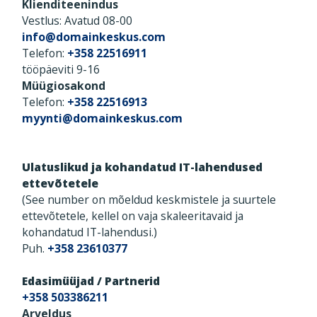
Klienditeenindus
Vestlus: Avatud 08-00
info@domainkeskus.com
Telefon:
+358 22516911
tööpäeviti 9-16
Müügiosakond
Telefon:
+358 22516913
myynti@domainkeskus.com
Ulatuslikud ja kohandatud IT-lahendused
ettevõtetele
(See number on mõeldud keskmistele ja suurtele
ettevõtetele, kellel on vaja skaleeritavaid ja
kohandatud IT-lahendusi.)
Puh.
+358 23610377
Edasimüüjad / Partnerid
+358 503386211
Arveldus