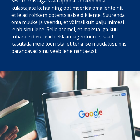
SEO tööriistaga saad õppida rohkem oma
külastajate kohta ning optimeerida oma lehte nii,
et leiad rohkem potentsiaalseid kliente. Suurenda
oma müüke ja veendu, et võimalikult palju inimesi
leiab sinu lehe. Selle asemel, et maksta iga kuu
tuhandeid eurosid reklaamiagentuurile, saad
kasutada meie tööriista, et teha ise muudatusi, mis
parandavad sinu veebilehe nähtavust.