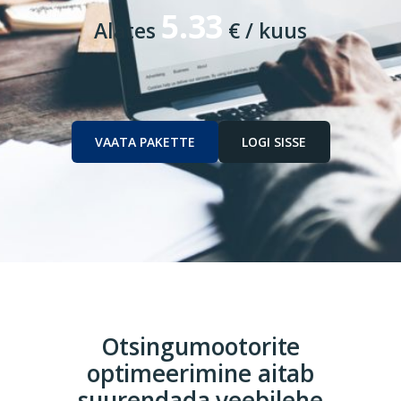
5.33
Alates
€ / kuus
VAATA PAKETTE
LOGI SISSE
Otsingumootorite
optimeerimine aitab
suurendada veebilehe