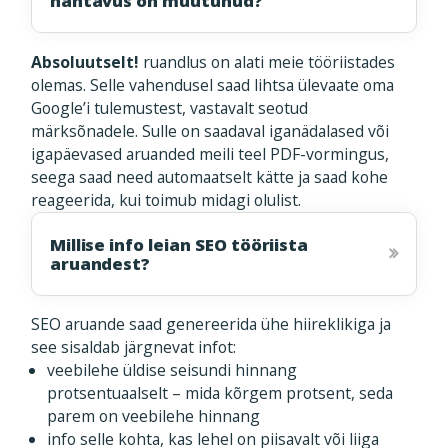
nähtavus on muutunud?
Absoluutselt!
ruandlus on alati meie tööriistades
olemas. Selle vahendusel saad lihtsa ülevaate oma
Google’i tulemustest, vastavalt seotud
märksõnadele. Sulle on saadaval iganädalased või
igapäevased aruanded meili teel PDF-vormingus,
seega saad need automaatselt kätte ja saad kohe
reageerida, kui toimub midagi olulist.
Millise info leian SEO tööriista
aruandest?
SEO aruande saad genereerida ühe hiireklikiga ja
see sisaldab järgnevat infot:
veebilehe üldise seisundi hinnang
protsentuaalselt – mida kõrgem protsent, seda
parem on veebilehe hinnang
info selle kohta, kas lehel on piisavalt või liiga