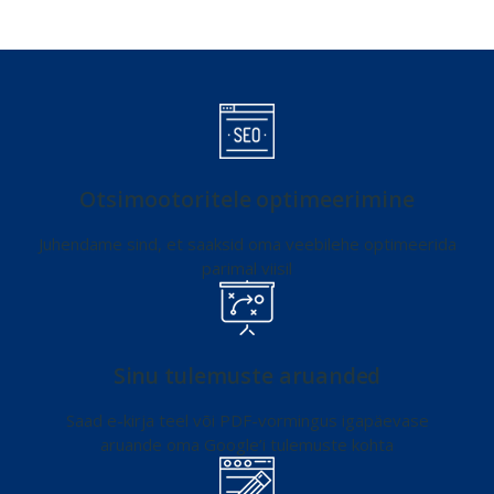
Otsimootoritele optimeerimine
Juhendame sind, et saaksid oma veebilehe optimeerida
parimal viisil
Sinu tulemuste aruanded
Saad e-kirja teel või PDF-vormingus igapäevase
aruande oma Google’i tulemuste kohta