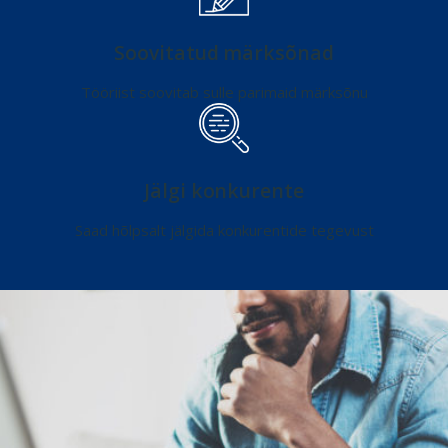
Soovitatud märksõnad
Tööriist soovitab sulle parimaid märksõnu
Jälgi konkurente
Saad hõlpsalt jälgida konkurentide tegevust