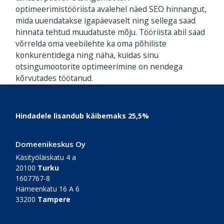
optimeerimistööriista avalehel näed SEO hinnangut,
mida uuendatakse igapäevaselt ning sellega saad
hinnata tehtud muudatuste mõju. Tööriista abil saad
võrrelda oma veebilehte ka oma põhiliste
konkurentidega ning näha, kuidas sinu
otsingumootorite optimeerimine on nendega
kõrvutades töötanud.
Footer
Hindadele lisandub käibemaks 25,5%
Domeenikeskus Oy
Käsityöläiskatu 4 a
20100
Turku
1607767-8
Hämeenkatu 16 A 6
33200
Tampere