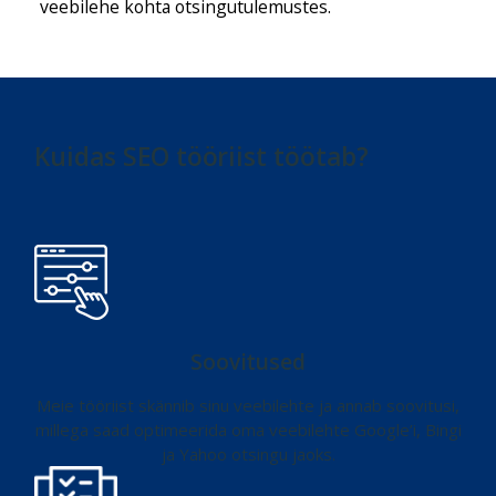
veebilehe kohta otsingutulemustes.
Kuidas SEO tööriist töötab?
Soovitused
Meie tööriist skännib sinu veebilehte ja annab soovitusi,
millega saad optimeerida oma veebilehte Google’i, Bingi
ja Yahoo otsingu jaoks.