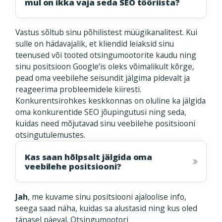
mul on ikka vaja seda SEO tööriista?
Vastus sõltub sinu põhilistest müügikanalitest. Kui
sulle on hädavajalik, et kliendid leiaksid sinu
teenused või tooted otsingumootorite kaudu ning
sinu positsioon Google’is oleks võimalikult kõrge,
pead oma veebilehe seisundit jälgima pidevalt ja
reageerima probleemidele kiiresti.
Konkurentsirohkes keskkonnas on oluline ka jälgida
oma konkurentide SEO jõupingutusi ning seda,
kuidas need mõjutavad sinu veebilehe positsiooni
otsingutulemustes.
Kas saan hõlpsalt jälgida oma
veebilehe positsiooni?
Jah
, me kuvame sinu positsiooni ajaloolise info,
seega saad näha, kuidas sa alustasid ning kus oled
tänasel päeval. Otsingumootori