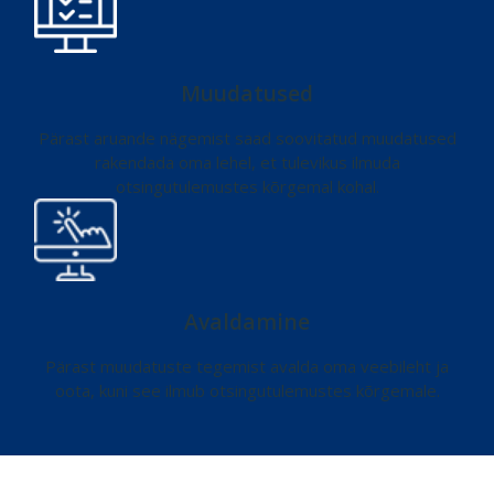
Muudatused
Pärast aruande nägemist saad soovitatud muudatused
rakendada oma lehel, et tulevikus ilmuda
otsingutulemustes kõrgemal kohal.
Avaldamine
Pärast muudatuste tegemist avalda oma veebileht ja
oota, kuni see ilmub otsingutulemustes kõrgemale.