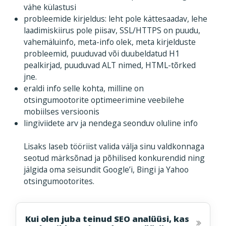
vähe külastusi
probleemide kirjeldus: leht pole kättesaadav, lehe
laadimiskiirus pole piisav, SSL/HTTPS on puudu,
vahemäluinfo, meta-info olek, meta kirjelduste
probleemid, puuduvad või duubeldatud H1
pealkirjad, puuduvad ALT nimed, HTML-tõrked
jne.
eraldi info selle kohta, milline on
otsingumootorite optimeerimine veebilehe
mobiilses versioonis
lingiviidete arv ja nendega seonduv oluline info
Lisaks laseb tööriist valida välja sinu valdkonnaga
seotud märksõnad ja põhilised konkurendid ning
jälgida oma seisundit Google’i, Bingi ja Yahoo
otsingumootorites.
Kui olen juba teinud SEO analüüsi, kas