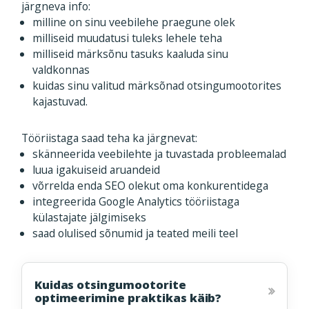
järgneva info:
milline on sinu veebilehe praegune olek
milliseid muudatusi tuleks lehele teha
milliseid märksõnu tasuks kaaluda sinu
valdkonnas
kuidas sinu valitud märksõnad otsingumootorites
kajastuvad.
Tööriistaga saad teha ka järgnevat:
skänneerida veebilehte ja tuvastada probleemalad
luua igakuiseid aruandeid
võrrelda enda SEO olekut oma konkurentidega
integreerida Google Analytics tööriistaga
külastajate jälgimiseks
saad olulised sõnumid ja teated meili teel
Kuidas otsingumootorite
optimeerimine praktikas käib?