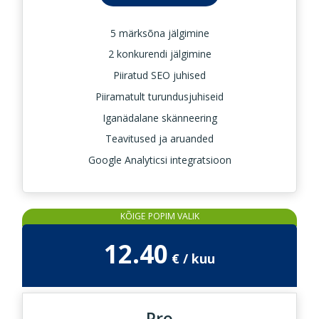
5 märksõna jälgimine
2 konkurendi jälgimine
Piiratud SEO juhised
Piiramatult turundusjuhiseid
Iganädalane skänneering
Teavitused ja aruanded
Google Analyticsi integratsioon
KÕIGE POPIM VALIK
12.40
Pro