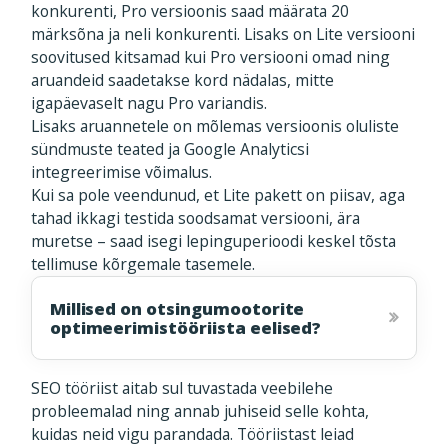
konkurenti, Pro versioonis saad määrata 20
märksõna ja neli konkurenti. Lisaks on Lite versiooni
soovitused kitsamad kui Pro versiooni omad ning
aruandeid saadetakse kord nädalas, mitte
igapäevaselt nagu Pro variandis.
Lisaks aruannetele on mõlemas versioonis oluliste
sündmuste teated ja Google Analyticsi
integreerimise võimalus.
Kui sa pole veendunud, et Lite pakett on piisav, aga
tahad ikkagi testida soodsamat versiooni, ära
muretse – saad isegi lepinguperioodi keskel tõsta
tellimuse kõrgemale tasemele.
Millised on otsingumootorite
optimeerimistööriista eelised?
SEO tööriist aitab sul tuvastada veebilehe
probleemalad ning annab juhiseid selle kohta,
kuidas neid vigu parandada. Tööriistast leiad