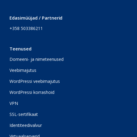
Edasimüüjad / Partnerid
+358 503386211
Teenused
Domeeni- ja nimeteenused
Veebimajutus
WordPressi veebimajutus
WordPressi korrashoid
VPN
SSL-sertifikaat
Identiteedivalvur
Virtuaalserverid