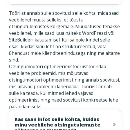
Tööriist annab sulle soovitusi selle kohta, mida saad
veebilehel muuta selleks, et tõusta
otsingutulemustes kõrgemale. Muudatused tehakse
veebilehel, mille saad luua näiteks WordPressi või
SiteBuilderi kasutamisel. Kui sa pole kindel selle
osas, kuidas sinu leht on struktureeritud, võta
ühendust meie klienditeenindusega ning me aitame
sind.
Otsingumootori optimeerimistööriist loendab
veebilehe probleemid, mis mõjutavad
otsingumootori optimeerimist ning annab soovitusi,
mis aitavad probleemi lahendada. Tööriist annab
sulle ka teada, kui mitmed lehed vajavad
optimeerimist ning näed soovitusi konkreetse lehe
parandamiseks.
Kas saan infot selle kohta, kuidas
minu veebilehe otsingutulemuste