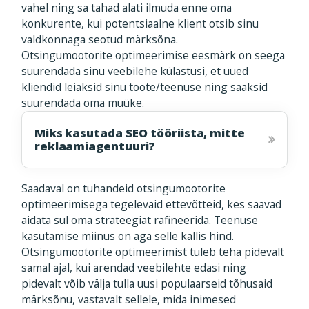
vahel ning sa tahad alati ilmuda enne oma
konkurente, kui potentsiaalne klient otsib sinu
valdkonnaga seotud märksõna.
Otsingumootorite optimeerimise eesmärk on seega
suurendada sinu veebilehe külastusi, et uued
kliendid leiaksid sinu toote/teenuse ning saaksid
suurendada oma müüke.
Miks kasutada SEO tööriista, mitte
reklaamiagentuuri?
Saadaval on tuhandeid otsingumootorite
optimeerimisega tegelevaid ettevõtteid, kes saavad
aidata sul oma strateegiat rafineerida. Teenuse
kasutamise miinus on aga selle kallis hind.
Otsingumootorite optimeerimist tuleb teha pidevalt
samal ajal, kui arendad veebilehte edasi ning
pidevalt võib välja tulla uusi populaarseid tõhusaid
märksõnu, vastavalt sellele, mida inimesed