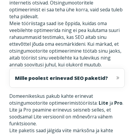
internetis otsivad. Otsingumootoritele
optimeerimist ei saa teha ühe korra, vaid seda tuleb
teha pidevalt.
Meie tööriistaga saad ise õppida, kuidas oma
veebilehte optimeerida ning ei pea kulutama suuri
rahasummasid testimaks, kas SEO aitab sinu
ettevõttel jõuda oma eesmärkideni. Kui märkad, et
otsingumootorite optimeerimine töötab sinu jaoks,
aitab tööriist sinu veebilehte ka tulevikus ning
annab soovitusi juhul, kui olukord muutub.
Mille poolest erinevad SEO paketid?
Domeenikeskus pakub kahte erinevat
otsingumootorite optimeerimistööriista:
Lite
ja
Pro
.
Lite ja Pro peamine erinevus seisneb selles, et
soodsamal Lite versioonil on mõnevõrra vähem
funktsioone.
Lite paketis saad jälgida viite märksõna ja kahte